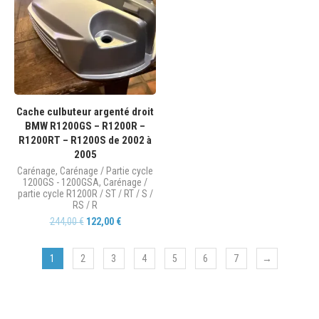
Cache culbuteur argenté droit
BMW R1200GS – R1200R –
R1200RT – R1200S de 2002 à
2005
Carénage
,
Carénage / Partie cycle
1200GS - 1200GSA
,
Carénage /
partie cycle R1200R / ST / RT / S /
RS / R
244,00
€
122,00
€
1
2
3
4
5
6
7
→