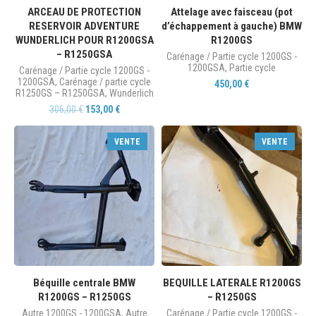
ARCEAU DE PROTECTION
Attelage avec faisceau (pot
RESERVOIR ADVENTURE
d’échappement à gauche) BMW
WUNDERLICH POUR R1200GSA
R1200GS
– R1250GSA
Carénage / Partie cycle 1200GS -
1200GSA
,
Partie cycle
Carénage / Partie cycle 1200GS -
1200GSA
,
Carénage / partie cycle
450,00
€
R1250GS – R1250GSA
,
Wunderlich
306,00
€
153,00
€
VENTE
VENTE
Béquille centrale BMW
BEQUILLE LATERALE R1200GS
R1200GS – R1250GS
– R1250GS
Autre 1200GS - 1200GSA
,
Autre
Carénage / Partie cycle 1200GS -