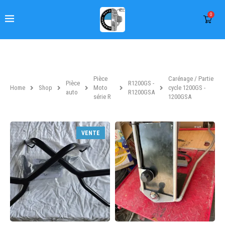
0
Pièce
Carénage / Partie
Pièce
R1200GS -
Home
Shop
Moto
cycle 1200GS -
auto
R1200GSA
série R
1200GSA
VENTE