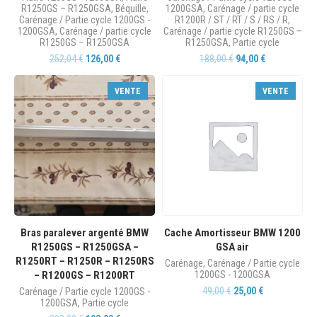
R1250GS – R1250GSA
,
Béquille
,
1200GSA
,
Carénage / partie cycle
Carénage / Partie cycle 1200GS -
R1200R / ST / RT / S / RS / R
,
1200GSA
,
Carénage / partie cycle
Carénage / partie cycle R1250GS –
R1250GS – R1250GSA
R1250GSA
,
Partie cycle
252,04
€
126,00
€
188,00
€
94,00
€
VENTE
VENTE
Bras paralever argenté BMW
Cache Amortisseur BMW 1200
R1250GS – R1250GSA –
GSA air
R1250RT – R1250R – R1250RS
Carénage
,
Carénage / Partie cycle
– R1200GS – R1200RT
1200GS - 1200GSA
49,00
€
25,00
€
Carénage / Partie cycle 1200GS -
1200GSA
,
Partie cycle