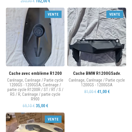
203,00
€
102,00
€
VENTE
VENTE
Cache avec emblème R1200
Cache BMW R1200GSadv.
Carénage
,
Carénage / Partie cycle
Carénage
,
Carénage / Partie cycle
1200GS - 1200GSA
,
Carénage /
1200GS - 1200GSA
partie cycle R1200R / ST / RT / S /
81,00
€
41,00
€
RS / R
,
Carénage / partie cycle
R900
69,10
€
35,00
€
VENTE