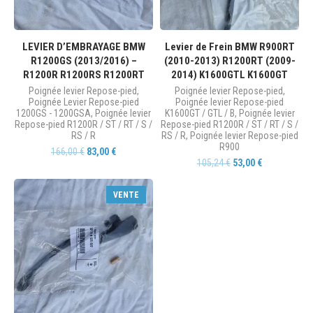
LEVIER D’EMBRAYAGE BMW
Levier de Frein BMW R900RT
R1200GS (2013/2016) –
(2010-2013) R1200RT (2009-
R1200R R1200RS R1200RT
2014) K1600GTL K1600GT
Poignée levier Repose-pied
,
Poignée levier Repose-pied
,
Poignée Levier Repose-pied
Poignée levier Repose-pied
1200GS - 1200GSA
,
Poignée levier
K1600GT / GTL / B
,
Poignée levier
Repose-pied R1200R / ST / RT / S /
Repose-pied R1200R / ST / RT / S /
RS / R
RS / R
,
Poignée levier Repose-pied
R900
166,00
€
83,00
€
105,24
€
53,00
€
VENTE