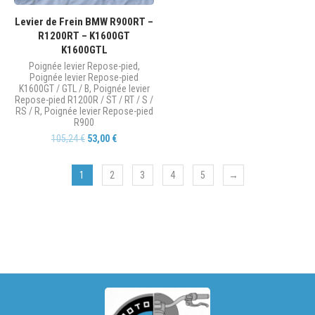
Levier de Frein BMW R900RT –
R1200RT – K1600GT
K1600GTL
Poignée levier Repose-pied
,
Poignée levier Repose-pied
K1600GT / GTL / B
,
Poignée levier
Repose-pied R1200R / ST / RT / S /
RS / R
,
Poignée levier Repose-pied
R900
105,24
€
53,00
€
1
2
3
4
5
→