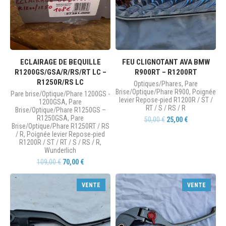
ECLAIRAGE DE BEQUILLE
FEU CLIGNOTANT AVA BMW
R1200GS/GSA/R/RS/RT LC –
R900RT – R1200RT
R1250R/RS LC
Optiques/Phares
,
Pare
Brise/Optique/Phare R900
,
Poignée
Pare brise/Optique/Phare 1200GS -
levier Repose-pied R1200R / ST /
1200GSA
,
Pare
RT / S / RS / R
Brise/Optique/Phare R1250GS –
R1250GSA
,
Pare
50,00
€
25,00
€
Brise/Optique/Phare R1250RT / RS
/ R
,
Poignée levier Repose-pied
R1200R / ST / RT / S / RS / R
,
Wunderlich
109,00
€
70,00
€
VENTE
VENTE