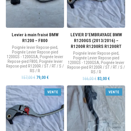
Levier à main fraisé BMW
LEVIER D’EMBRAYAGE BMW
R1200 – F800
R1200GS (2013/2016) –
R1200R R1200RS R1200RT
Poignée levier Repose-pied
,
Poignée Levier Repose-pied
Poignée levier Repose-pied
,
1200GS - 1200GSA
,
Poignée levier
Poignée Levier Repose-pied
Repose-pied F800
,
Poignée levier
1200GS - 1200GSA
,
Poignée levier
Repose-pied R1200R / ST / RT / S /
Repose-pied R1200R / ST / RT / S /
RS / R
RS / R
157,00
€
79,00
€
166,00
€
83,00
€
VENTE
VENTE