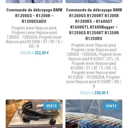
Commande de débrayage BMW
Commande de débrayage BMW
R1200GS – R1200R –
R1200GS R1200RT R1200R
R1200GSADV.
R1200RS – K1600GT
K1600GTL K1600Bagger –
Poignée levier Repose-pied
,
Poignée Levier Repose-pied
R1250GS R1250RT R1250R
1200GS - 1200GSA
,
Poignée levier
R1250RS
Repose-pied R1200R / ST / RT / S /
Poignée levier Repose-pied
,
RS / R
Poignée Levier Repose-pied
443,00
€
222,00
€
1200GS - 1200GSA
,
Poignée levier
Repose-pied K1600GT / GTL / B
,
Poignée levier Repose-pied
R1200R / ST / RT / S / RS / R
,
Poignée levier Repose-pied
R1250GS – R1250GSA
,
Poignée
levier Repose-pied R1250RT / RS /
R
475,31
€
238,00
€
VENTE
VENTE