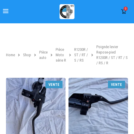
0
Poignée levier
Pièce
R1200R /
Pièce
Repose-pied
Home
Shop
Moto
ST / RT /
auto
R1200R / ST / RT / S
série R
S / RS
/ RS / R
VENTE
VENTE