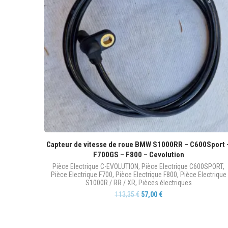
Capteur de vitesse de roue BMW S1000RR – C600Sport 
F700GS – F800 – Cevolution
Pièce Electrique C-EVOLUTION
,
Pièce Electrique C600SPORT
,
Pièce Electrique F700
,
Pièce Electrique F800
,
Pièce Electrique
S1000R / RR / XR
,
Pièces électriques
113,35
€
57,00
€