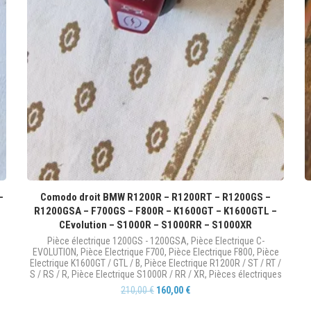
–
Comodo droit BMW R1200R – R1200RT – R1200GS –
R1200GSA – F700GS – F800R – K1600GT – K1600GTL –
CEvolution – S1000R – S1000RR – S1000XR
Pièce électrique 1200GS - 1200GSA
,
Pièce Electrique C-
EVOLUTION
,
Pièce Electrique F700
,
Pièce Electrique F800
,
Pièce
Electrique K1600GT / GTL / B
,
Pièce Electrique R1200R / ST / RT /
S / RS / R
,
Pièce Electrique S1000R / RR / XR
,
Pièces électriques
210,00
€
160,00
€