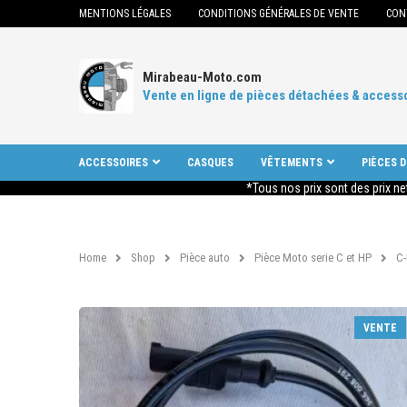
MENTIONS LÉGALES
CONDITIONS GÉNÉRALES DE VENTE
CON
Mirabeau-Moto.com
Vente en ligne de pièces détachées & access
ACCESSOIRES
CASQUES
VÊTEMENTS
PIÈCES 
*Tous nos prix sont des prix ne
Home
Shop
Pièce auto
Pièce Moto serie C et HP
C
VENTE