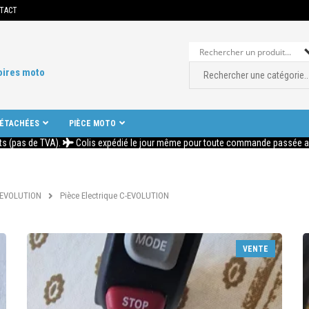
TACT
oires moto
DÉTACHÉES
PIÈCE MOTO
ts (pas de TVA).
Colis expédié le jour même pour toute commande passée ava
-EVOLUTION
Pièce Electrique C-EVOLUTION
VENTE