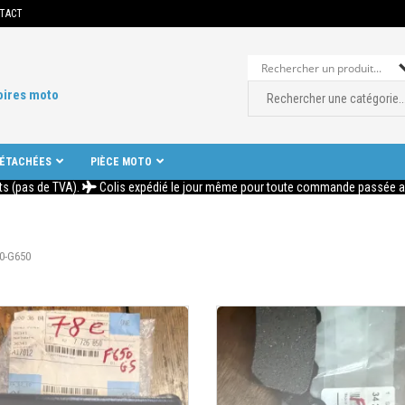
TACT
oires moto
DÉTACHÉES
PIÈCE MOTO
ts (pas de TVA).
Colis expédié le jour même pour toute commande passée ava
0-G650