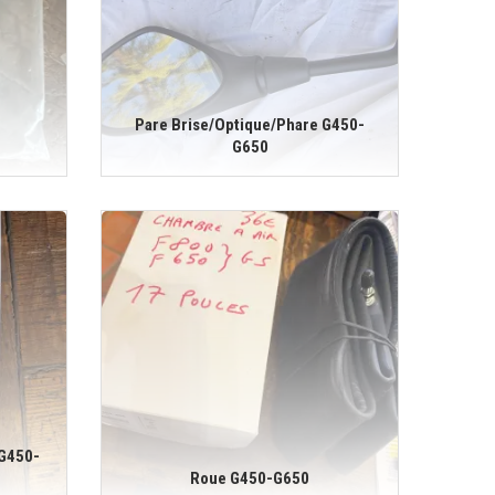
Pare Brise/Optique/Phare G450-
G650
 G450-
Roue G450-G650