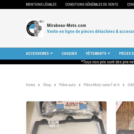
MENTIONS LÉGALES
CONDITIONS GÉNÉRALES DE VENTE
CON
Mirabeau-Moto.com
Vente en ligne de pièces détachées & access
ACCESSOIRES
CASQUES
VÊTEMENTS
PIÈCES 
*Tous nos prix sont des prix ne
Home
Shop
Pièce auto
Pièce Moto serie F et G
G45