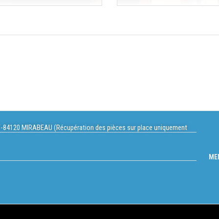
-84120 MIRABEAU (Récupération des pièces sur place uniquement
ME