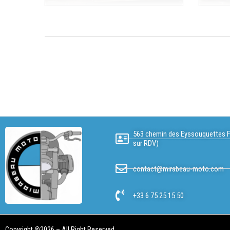
563 chemin des Eyssouquettes F
sur RDV)
contact@mirabeau-moto.com
+33 6 75 25 15 50
Copyright @2026 – All Right Reserved.