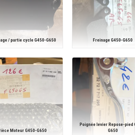
age / partie cycle G450-G650
Freinage G450-G650
Poignée levier Repose-pied
Pièce Moteur G450-G650
G650