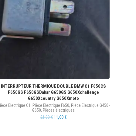
INTERRUPTEUR THERMIQUE DOUBLE BMW C1 F650CS
F650GS F650GSDakar G650GS G650Xchallenge
G650Xcountry G650Xmoto
ièce Electrique C1
,
Pièce Electrique F650
,
Pièce Electrique G450-
G650
,
Pièces électriques
21,00
€
11,00
€