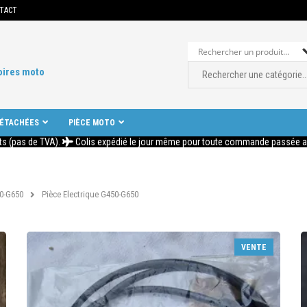
TACT
oires moto
DÉTACHÉES
PIÈCE MOTO
ts (pas de TVA).
Colis expédié le jour même pour toute commande passée ava
0-G650
Pièce Electrique G450-G650
VENTE