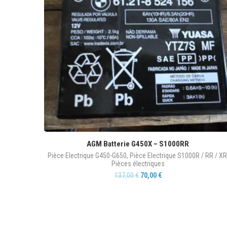
AGM Batterie G450X – S1000RR
Pièce Electrique G450-G650
,
Pièce Electrique S1000R / RR / XR
Pièces électriques
137,00
€
70,00
€