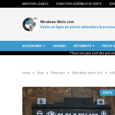
MENTIONS LÉGALES
CONDITIONS GÉNÉRALES DE VENTE
CON
Mirabeau-Moto.com
Vente en ligne de pièces détachées & access
ACCESSOIRES
CASQUES
VÊTEMENTS
PIÈCES 
*Tous nos prix sont des prix ne
Home
Shop
Pièce auto
Pièce Moto serie F et G
G45
VENTE