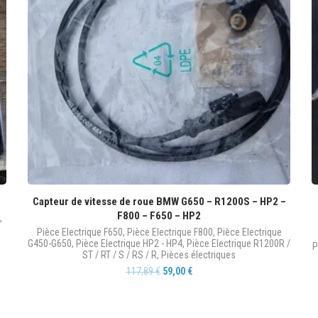
Capteur de vitesse de roue BMW G650 – R1200S – HP2 –
F800 – F650 – HP2
,
Pièce Electrique F650
,
Pièce Electrique F800
,
Pièce Electrique
G450-G650
,
Pièce Electrique HP2 - HP4
,
Pièce Electrique R1200R /
P
ST / RT / S / RS / R
,
Pièces électriques
117,89
€
59,00
€