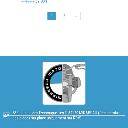
114,00
€
57,00
€
1
2
→
563 chemin des Eyssouquettes F-84120 MIRABEAU (Récupération
des pièces sur place uniquement sur RDV)