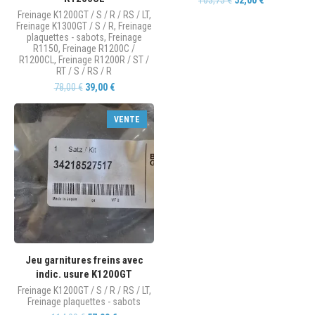
103,75
€
52,00
€
Freinage K1200GT / S / R / RS / LT
,
Freinage K1300GT / S / R
,
Freinage
plaquettes - sabots
,
Freinage
R1150
,
Freinage R1200C /
R1200CL
,
Freinage R1200R / ST /
RT / S / RS / R
78,00
€
39,00
€
VENTE
Jeu garnitures freins avec
indic. usure K1200GT
Freinage K1200GT / S / R / RS / LT
,
Freinage plaquettes - sabots