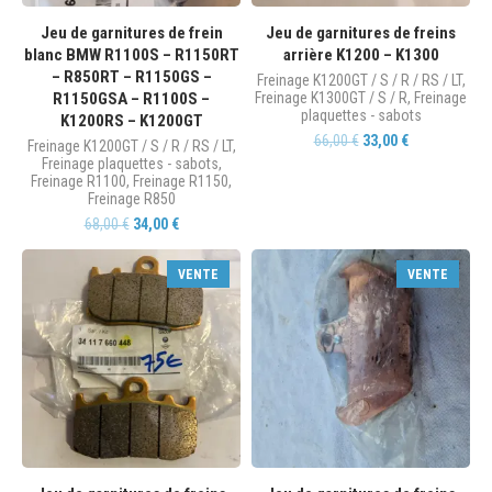
Jeu de garnitures de frein
Jeu de garnitures de freins
blanc BMW R1100S – R1150RT
arrière K1200 – K1300
– R850RT – R1150GS –
Freinage K1200GT / S / R / RS / LT
,
R1150GSA – R1100S –
Freinage K1300GT / S / R
,
Freinage
plaquettes - sabots
K1200RS – K1200GT
66,00
€
33,00
€
Freinage K1200GT / S / R / RS / LT
,
Freinage plaquettes - sabots
,
Freinage R1100
,
Freinage R1150
,
Freinage R850
68,00
€
34,00
€
VENTE
VENTE