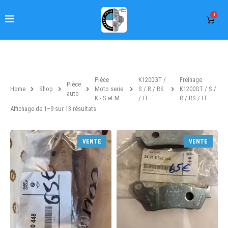
0
Pièce
K1200GT /
Freinage
Pièce
Home
Shop
Moto serie
S / R / RS
K1200GT / S /
auto
K - S et M
/ LT
R / RS / LT
Affichage de 1–9 sur 13 résultats
VENTE
VENTE