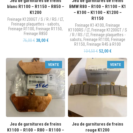
Jeu de garnitures de freins
Jeu de garnitures de freins
blanc R1100 – R1150 – R850 –
BMW R80 – R100 – R1100 – K1
K1200
– K100 – K1100 – K1200 –
R1150
Freinage K1200GT / S / R / RS / LT
,
Freinage plaquettes - sabots
,
Freinage K1-K100
,
Freinage
Freinage R1100
,
Freinage R1150
,
K1100RS / LT
,
Freinage K1200GT / S
Freinage R850
/ R / RS / LT
,
Freinage plaquettes -
sabots
,
Freinage R1100
,
Freinage
76,00
€
38,00
€
R1150
,
Freinage R45 à R100
104,50
€
52,00
€
VENTE
VENTE
Jeu de garnitures de freins
Jeu de garnitures de freins
K1100 – R100 – R80 – R1100 –
rouge K1200