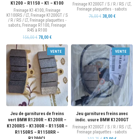
K1200 – R1150 – K1 – K100
Freinage K1200GT / S / R / RS / LT
,
Freinage plaquettes - sabots
Freinage K1-K100
,
Freinage
K1100RS / LT
,
Freinage K1200GT / S
76,00
€
38,00
€
/ R / RS / LT
,
Freinage plaquettes -
sabots
,
Freinage R1100
,
Freinage
R45 à R100
156,00
€
78,00
€
VENTE
VENTE
Jeu de garnitures de freins
Jeu garnitures freins avec
vert BMW R1200R – K1200R –
indic. usure BMW K1200GT
K1200RS – K1300R – R1150R –
Freinage K1200GT / S / R / RS / LT
,
R1150RS – R1150RR –
Freinage plaquettes - sabots
R1200CL