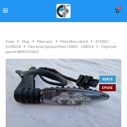
0
Home
Shop
Pièce auto
Pièce Moto série R
R1200GS -
R1200GSA
Pare brise/Optique/Phare 1200GS - 1200GSA
Clignotant
gauche BMW R1200GS
VENTE
EPUISÉ