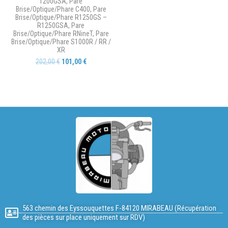
1200GSA
,
Pare
Brise/Optique/Phare C400
,
Pare
Brise/Optique/Phare R1250GS –
R1250GSA
,
Pare
Brise/Optique/Phare RNineT
,
Pare
Brise/Optique/Phare S1000R / RR /
XR
202,00
€
101,00
€
563 chemin des Eyssouquettes F-84120 MIRABEAU (Récupération
des pièces sur place uniquement sur RDV)