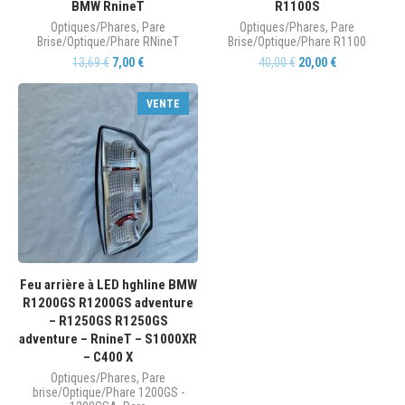
BMW RnineT
R1100S
Optiques/Phares
,
Pare
Optiques/Phares
,
Pare
Brise/Optique/Phare RNineT
Brise/Optique/Phare R1100
13,69
€
7,00
€
40,00
€
20,00
€
VENTE
Feu arrière à LED hghline BMW
R1200GS R1200GS adventure
– R1250GS R1250GS
adventure – RnineT – S1000XR
– C400 X
Optiques/Phares
,
Pare
brise/Optique/Phare 1200GS -