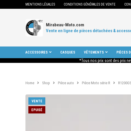
MENTIONS LÉGALES
CONDITIONS GÉNÉRALES DE VENTE
CON
Mirabeau-Moto.com
Vente en ligne de pièces détachées & access
ACCESSOIRES
CASQUES
VÊTEMENTS
PIÈCES 
*Tous nos prix sont des prix ne
Home
Shop
Pièce auto
Pièce Moto série R
R1200GS
VENTE
EPUISÉ