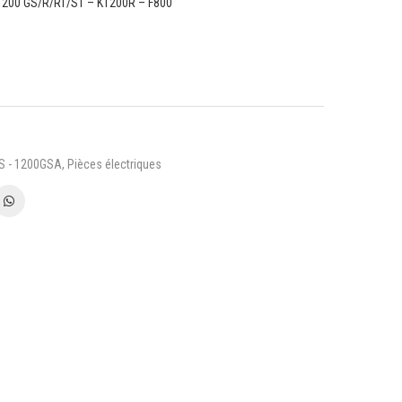
1200 GS/R/RT/ST – K1200R – F800
GS - 1200GSA
,
Pièces électriques