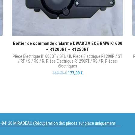
Boitier de commande d’alarme DWA8 ZV ECE BMW K1600
– R1200RT – R1250RT
Pièce Electrique K1600GT / GTL / B
,
Pièce Electrique R1200R / ST
P
/ RT / S / RS / R
,
Pièce Electrique R1250RT / RS / R
,
Pièces
électriques
353,76
€
177,00
€
-84120 MIRABEAU (Récupération des pièces sur place uniquement