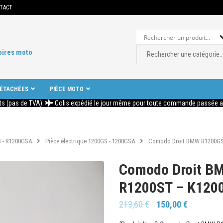
TACT
oires moto
DÉTACHÉES
PIÈCE MOTO
ts (pas de TVA).
Colis expédié le jour même pour toute commande passée ava
 - R1200GSA
Pièce électrique 1200GS - 1200GSA
Comodo Droit BMW R1200GS 
Comodo Droit B
R1200ST – K1200
213,60
€
150,00
€