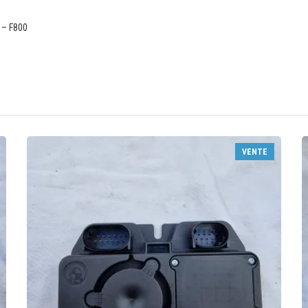
 – F800
VENTE