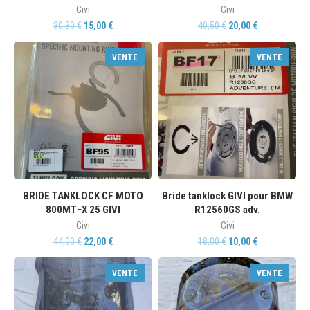
Givi
Givi
30,30
€
15,00
€
40,50
€
20,00
€
VENTE
VENTE
BRIDE TANKLOCK CF MOTO
Bride tanklock GIVI pour BMW
800MT−X 25 GIVI
R12560GS adv.
Givi
Givi
44,00
€
22,00
€
18,00
€
10,00
€
VENTE
VENTE