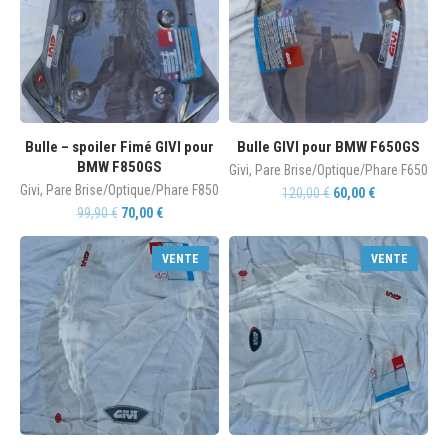
Bulle – spoiler Fimé GIVI pour
Bulle GIVI pour BMW F650GS
BMW F850GS
Givi
,
Pare Brise/Optique/Phare F650
Givi
,
Pare Brise/Optique/Phare F850
120,00
€
60,00
€
99,90
€
70,00
€
VENTE
VENTE