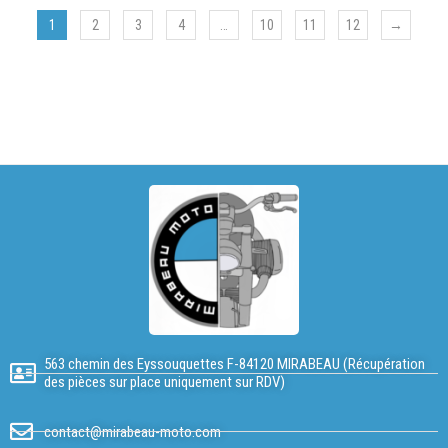
1
2
3
4
…
10
11
12
→
563 chemin des Eyssouquettes F-84120 MIRABEAU (Récupération
des pièces sur place uniquement sur RDV)
contact@mirabeau-moto.com