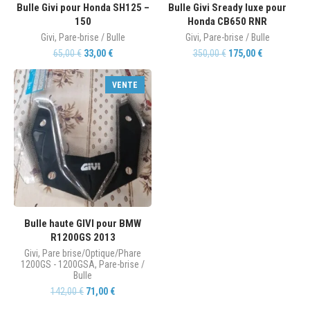
Bulle Givi pour Honda SH125 –
Bulle Givi Sready luxe pour
150
Honda CB650 RNR
Givi
,
Pare-brise / Bulle
Givi
,
Pare-brise / Bulle
65,00
€
33,00
€
350,00
€
175,00
€
VENTE
Bulle haute GIVI pour BMW
R1200GS 2013
Givi
,
Pare brise/Optique/Phare
1200GS - 1200GSA
,
Pare-brise /
Bulle
142,00
€
71,00
€