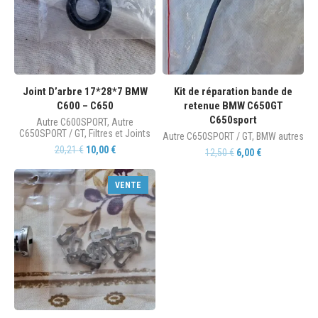
Joint D’arbre 17*28*7 BMW
Kit de réparation bande de
C600 – C650
retenue BMW C650GT
C650sport
Autre C600SPORT
,
Autre
C650SPORT / GT
,
Filtres et Joints
Autre C650SPORT / GT
,
BMW autres
20,21
€
10,00
€
12,50
€
6,00
€
VENTE