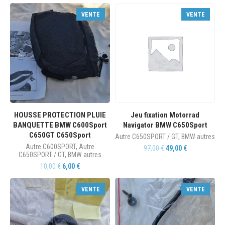
VENTE
VENTE
HOUSSE PROTECTION PLUIE
Jeu fixation Motorrad
BANQUETTE BMW C600Sport
Navigator BMW C650Sport
C650GT C650Sport
Autre C650SPORT / GT
,
BMW autres
Autre C600SPORT
,
Autre
97,00
€
49,00
€
C650SPORT / GT
,
BMW autres
10,00
€
6,00
€
VENTE
VENTE