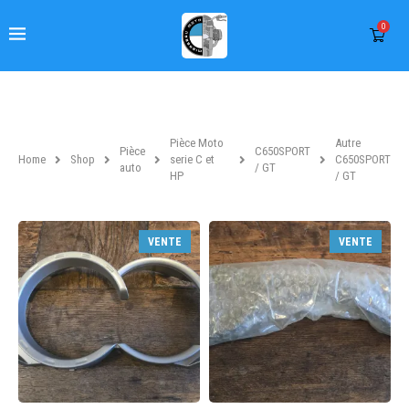
0
Pièce Moto
Autre
Pièce
C650SPORT
Home
Shop
serie C et
C650SPORT
auto
/ GT
HP
/ GT
VENTE
VENTE