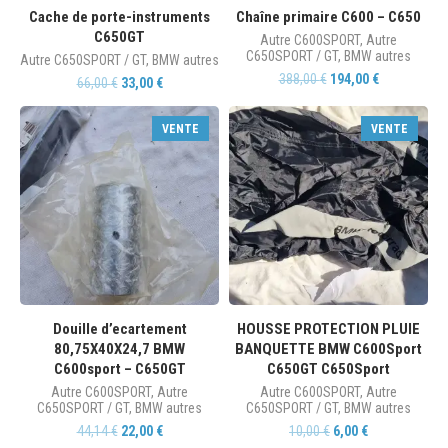
Cache de porte-instruments
Chaîne primaire C600 – C650
C650GT
Autre C600SPORT
,
Autre
C650SPORT / GT
,
BMW autres
Autre C650SPORT / GT
,
BMW autres
388,00
€
194,00
€
66,00
€
33,00
€
VENTE
VENTE
Douille d’ecartement
HOUSSE PROTECTION PLUIE
80,75X40X24,7 BMW
BANQUETTE BMW C600Sport
C600sport – C650GT
C650GT C650Sport
Autre C600SPORT
,
Autre
Autre C600SPORT
,
Autre
C650SPORT / GT
,
BMW autres
C650SPORT / GT
,
BMW autres
44,14
€
22,00
€
10,00
€
6,00
€