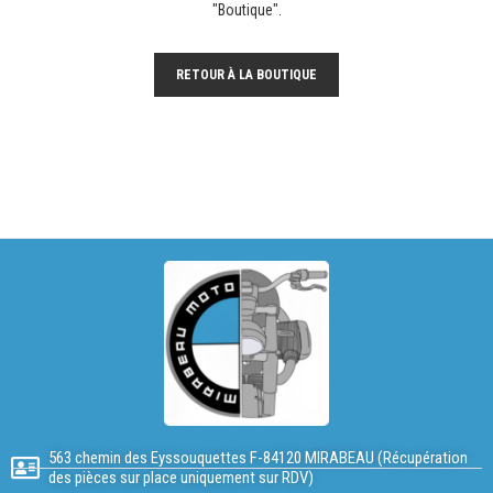
"Boutique".
RETOUR À LA BOUTIQUE
563 chemin des Eyssouquettes F-84120 MIRABEAU (Récupération
des pièces sur place uniquement sur RDV)