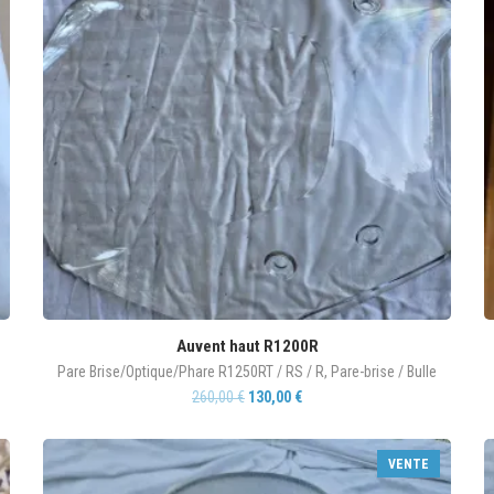
Auvent haut R1200R
Pare Brise/Optique/Phare R1250RT / RS / R
,
Pare-brise / Bulle
260,00
€
130,00
€
VENTE