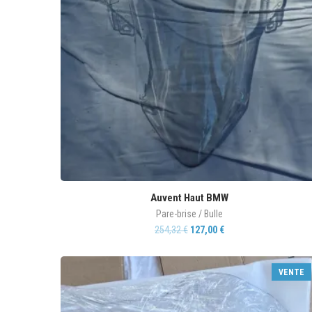
Auvent Haut BMW
Pare-brise / Bulle
254,32
€
127,00
€
VENTE