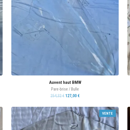
Auvent haut BMW
Pare-brise / Bulle
254,32
€
127,00
€
VENTE