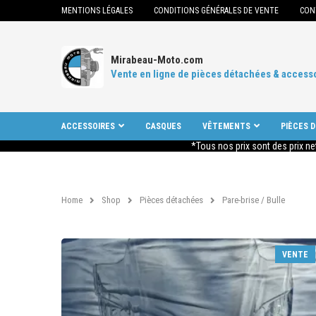
MENTIONS LÉGALES
CONDITIONS GÉNÉRALES DE VENTE
CON
Mirabeau-Moto.com
Vente en ligne de pièces détachées & access
ACCESSOIRES
CASQUES
VÊTEMENTS
PIÈCES 
*Tous nos prix sont des prix ne
Home
Shop
Pièces détachées
Pare-brise / Bulle
VENTE