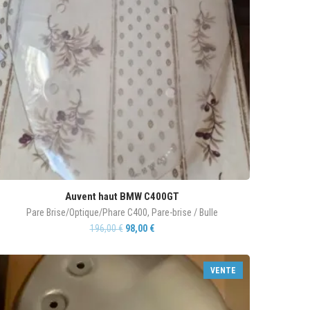
Auvent haut BMW C400GT
Pare Brise/Optique/Phare C400
,
Pare-brise / Bulle
196,00
€
98,00
€
VENTE