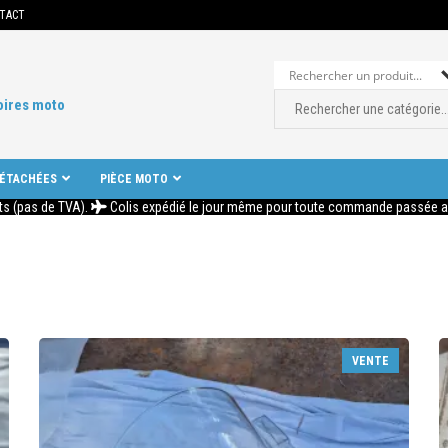
TACT
oires moto
DÉTACHÉES
PIÈCE MOTO
ts (pas de TVA).
Colis expédié le jour même pour toute commande passée ava
VENTE