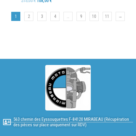
215,00
€
108,00
€
1
2
3
4
…
9
10
11
→
563 chemin des Eyssouquettes F-84120 MIRABEAU (Récupération
des pièces sur place uniquement sur RDV)