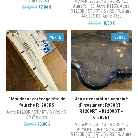
R
,
BMW autres
Autre K1200GT / S / R / RS / LT
,
Autre R1100
,
Autre R1150
,
Autre
154,00
€
77,00
€
R1200R / ST / RT / S / RS / R
,
Autre
R45 à R100
,
Autre R850
36,00
€
18,00
€
VENTE
VENTE
Elém.décor.carénage tête de
Jeu de réparation combiné
fourche R1200RS
d’instrument R900RT –
R1200RT – K1200GT –
Autre R1200R / ST / RT / S / RS / R
,
BMW autres
K1300GT
52,00
€
26,00
€
Autre K1200GT / S / R / RS / LT
,
Autre K1300GT / S / R
,
Autre
R1200R / ST / RT / S / RS / R
,
Autre