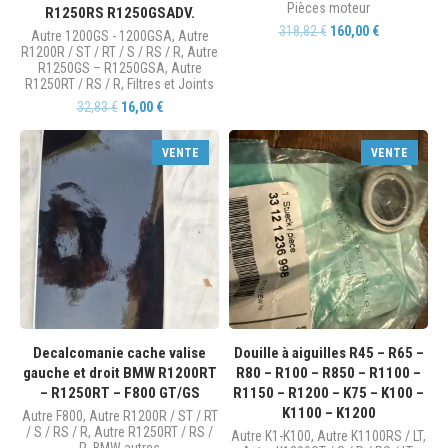
Pièces moteur
R1250RS R1250GSADV.
318,82
€
160,00
€
Autre 1200GS - 1200GSA
,
Autre
R1200R / ST / RT / S / RS / R
,
Autre
R1250GS – R1250GSA
,
Autre
R1250RT / RS / R
,
Filtres et Joints
32,83
€
16,00
€
VENTE
VENTE
Decalcomanie cache valise
Douille à aiguilles R45 – R65 –
gauche et droit BMW R1200RT
R80 – R100 – R850 – R1100 –
– R1250RT – F800 GT/GS
R1150 – R1200 – K75 – K100 –
K1100 – K1200
Autre F800
,
Autre R1200R / ST / RT
/ S / RS / R
,
Autre R1250RT / RS /
Autre K1-K100
,
Autre K1100RS / LT
,