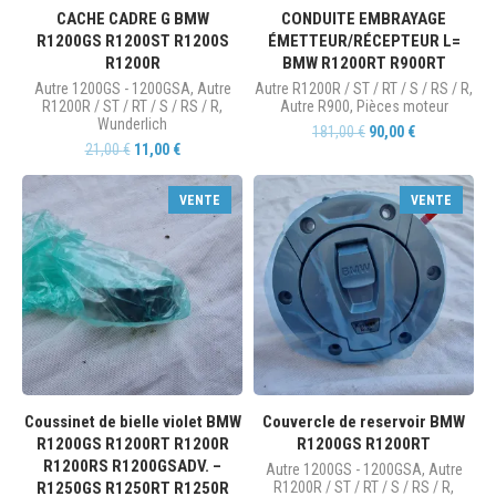
CACHE CADRE G BMW
CONDUITE EMBRAYAGE
R1200GS R1200ST R1200S
ÉMETTEUR/RÉCEPTEUR L=
R1200R
BMW R1200RT R900RT
Autre 1200GS - 1200GSA
,
Autre
Autre R1200R / ST / RT / S / RS / R
,
R1200R / ST / RT / S / RS / R
,
Autre R900
,
Pièces moteur
Wunderlich
181,00
€
90,00
€
21,00
€
11,00
€
VENTE
VENTE
Coussinet de bielle violet BMW
Couvercle de reservoir BMW
R1200GS R1200RT R1200R
R1200GS R1200RT
R1200RS R1200GSADV. –
Autre 1200GS - 1200GSA
,
Autre
R1250GS R1250RT R1250R
R1200R / ST / RT / S / RS / R
,