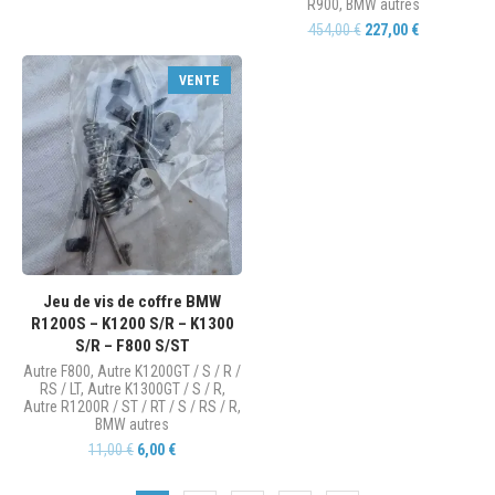
R900
,
BMW autres
454,00
€
227,00
€
VENTE
Jeu de vis de coffre BMW
R1200S – K1200 S/R – K1300
S/R – F800 S/ST
Autre F800
,
Autre K1200GT / S / R /
RS / LT
,
Autre K1300GT / S / R
,
Autre R1200R / ST / RT / S / RS / R
,
BMW autres
11,00
€
6,00
€