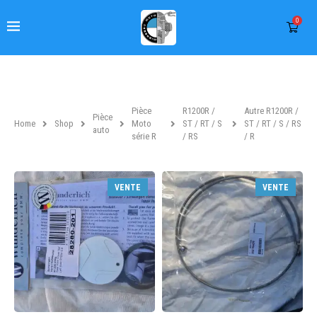
0
Pièce
R1200R /
Autre R1200R /
Pièce
Home
Shop
Moto
ST / RT / S
ST / RT / S / RS
auto
série R
/ RS
/ R
VENTE
VENTE