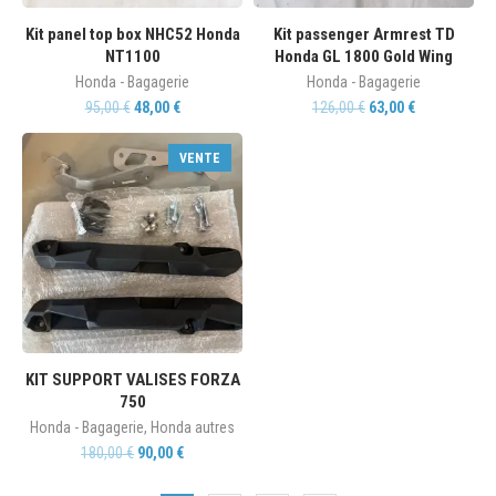
Kit panel top box NHC52 Honda
Kit passenger Armrest TD
NT1100
Honda GL 1800 Gold Wing
Honda - Bagagerie
Honda - Bagagerie
95,00
€
48,00
€
126,00
€
63,00
€
VENTE
KIT SUPPORT VALISES FORZA
750
Honda - Bagagerie
,
Honda autres
180,00
€
90,00
€