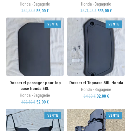
Honda - Bagagerie
Honda - Bagagerie
169,33
€
85,00
€
1671,26
€
836,00
€
VENTE
VENTE
Dosseret passager pour top
Dosseret Topcase 50L Honda
case honda 58L
Honda - Bagagerie
Honda - Bagagerie
64,60
€
32,00
€
103,50
€
52,00
€
VENTE
VENTE