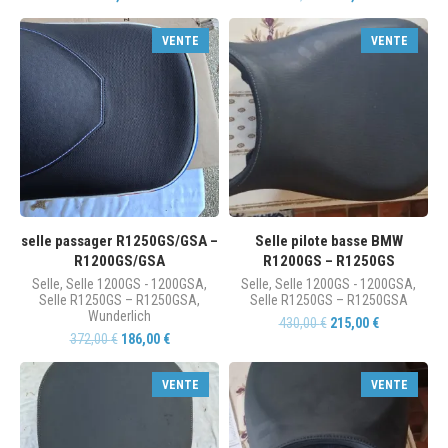
VENTE
VENTE
selle passager R1250GS/GSA –
Selle pilote basse BMW
R1200GS/GSA
R1200GS – R1250GS
Selle
,
Selle 1200GS - 1200GSA
,
Selle
,
Selle 1200GS - 1200GSA
,
Selle R1250GS – R1250GSA
,
Selle R1250GS – R1250GSA
Wunderlich
430,00
€
215,00
€
372,00
€
186,00
€
VENTE
VENTE