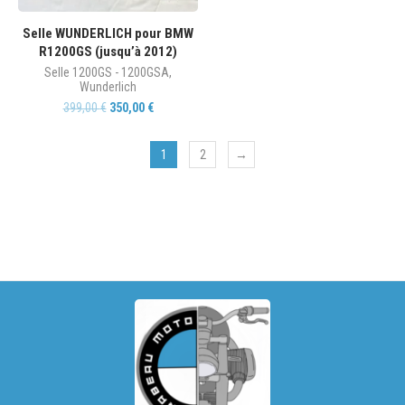
Selle WUNDERLICH pour BMW
R1200GS (jusqu’à 2012)
Selle 1200GS - 1200GSA
,
Wunderlich
399,00
€
350,00
€
1
2
→