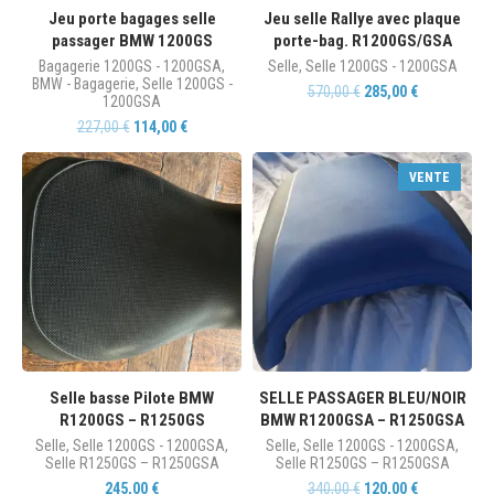
Jeu porte bagages selle
Jeu selle Rallye avec plaque
passager BMW 1200GS
porte-bag. R1200GS/GSA
Bagagerie 1200GS - 1200GSA
,
Selle
,
Selle 1200GS - 1200GSA
BMW - Bagagerie
,
Selle 1200GS -
570,00
€
285,00
€
1200GSA
227,00
€
114,00
€
VENTE
Selle basse Pilote BMW
SELLE PASSAGER BLEU/NOIR
R1200GS – R1250GS
BMW R1200GSA – R1250GSA
Selle
,
Selle 1200GS - 1200GSA
,
Selle
,
Selle 1200GS - 1200GSA
,
Selle R1250GS – R1250GSA
Selle R1250GS – R1250GSA
245,00
€
340,00
€
120,00
€