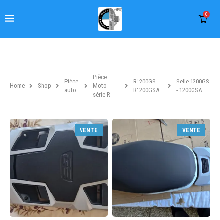
0
Pièce
Pièce
R1200GS -
Selle 1200GS
Home
Shop
Moto
auto
R1200GSA
- 1200GSA
série R
VENTE
VENTE