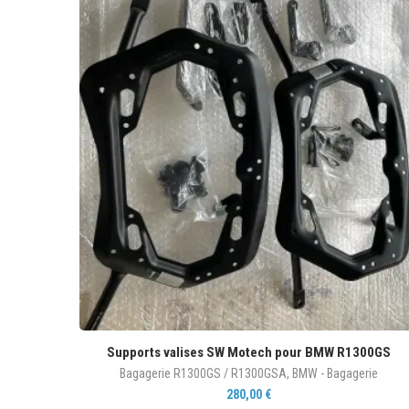
Supports valises SW Motech pour BMW R1300GS
Bagagerie R1300GS / R1300GSA
,
BMW - Bagagerie
280,00
€