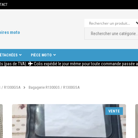
TACT
oires moto
DÉTACHÉES
PIÈCE MOTO
ts (pas de TVA).
Colis expédié le jour même pour toute commande passée ava
 / R1300GSA
Bagagerie R1300GS / R1300GSA
VENTE