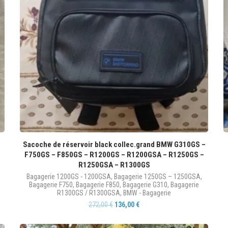
Sacoche de réservoir black collec.grand BMW G310GS –
F750GS – F850GS – R1200GS – R1200GSA – R1250GS –
R1250GSA – R1300GS
Bagagerie 1200GS - 1200GSA
,
Bagagerie 1250GS – 1250GSA
,
Bagagerie F750
,
Bagagerie F850
,
Bagagerie G310
,
Bagagerie
R1300GS / R1300GSA
,
BMW - Bagagerie
272,00
€
136,00
€