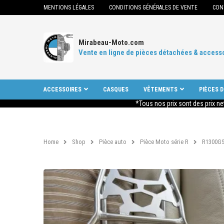
MENTIONS LÉGALES
CONDITIONS GÉNÉRALES DE VENTE
CON
Mirabeau-Moto.com
Vente en ligne de pièces détachées & access
ACCESSOIRES
CASQUES
VÊTEMENTS
PIÈCES 
*Tous nos prix sont des prix ne
Home
Shop
Pièce auto
Pièce Moto série R
R1300GS