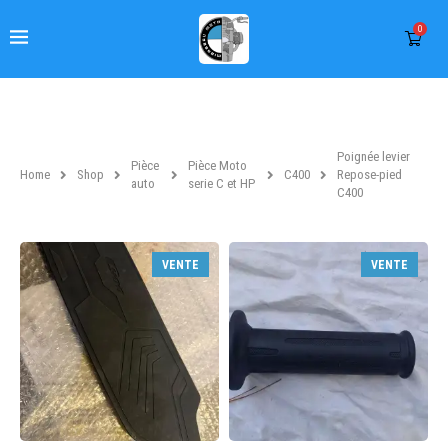
0
Poignée levier
Pièce
Pièce Moto
Home
Shop
C400
Repose-pied
auto
serie C et HP
C400
VENTE
VENTE