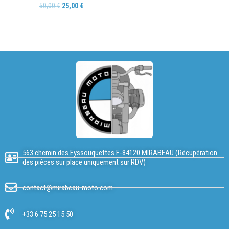
50,00
€
25,00
€
563 chemin des Eyssouquettes F-84120 MIRABEAU (Récupération
des pièces sur place uniquement sur RDV)
contact@mirabeau-moto.com
+33 6 75 25 15 50