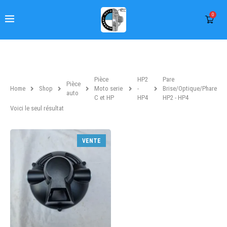
0
Pièce
HP2
Pare
Pièce
Home
Shop
Moto serie
-
Brise/Optique/Phare
auto
C et HP
HP4
HP2 - HP4
Voici le seul résultat
VENTE