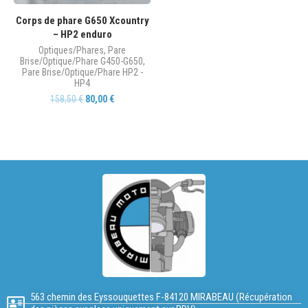
Corps de phare G650 Xcountry
– HP2 enduro
Optiques/Phares
,
Pare
Brise/Optique/Phare G450-G650
,
Pare Brise/Optique/Phare HP2 -
HP4
158,50
€
80,00
€
563 chemin des Eyssouquettes F-84120 MIRABEAU (Récupération