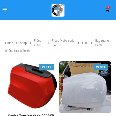
0
Pièce
Pièce Moto serie
Bagagerie
Home
Shop
F900
auto
F et G
F900
8 résultats affichés
VENTE
VENTE