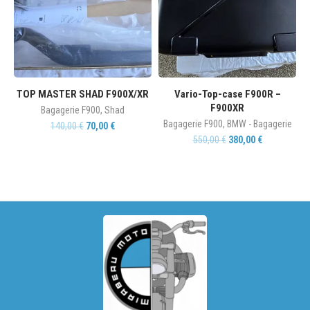
TOP MASTER SHAD F900X/XR
Vario-Top-case F900R –
F900XR
Bagagerie F900
,
Shad
Bagagerie F900
,
BMW - Bagagerie
140,00
€
70,00
€
550,00
€
380,00
€