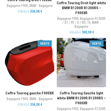
Coffre Touring droit F900XR
Coffre Touring Droit light white
Bagagerie F900
,
BMW - Bagagerie
BMW R1200R R1200RS –
478,00
€
334,00
€
F900XR
Bagagerie F900
,
Bagagerie R1200R
/ ST / RT / S / RS / R
,
BMW -
Bagagerie
446,00
€
300,00
€
VENTE
VENTE
Coffre Touring gauche F900XR
Coffre Touring Gauche light
white BMW R1200R R1200RS –
Bagagerie F900
,
BMW - Bagagerie
F900XR
478,00
€
334,00
€
Bagagerie F900
,
Bagagerie R1200R