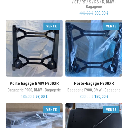
/ ST / RT / S / RS / R
,
BMW -
Bagagerie
446,00
€
300,00
€
VENTE
VENTE
Porte bagage BMW F900XR
Porte-bagage F900XR
Bagagerie F900
,
BMW - Bagagerie
Bagagerie F900
,
BMW - Bagagerie
185,00
€
93,00
€
300,00
€
150,00
€
VENTE
VENTE