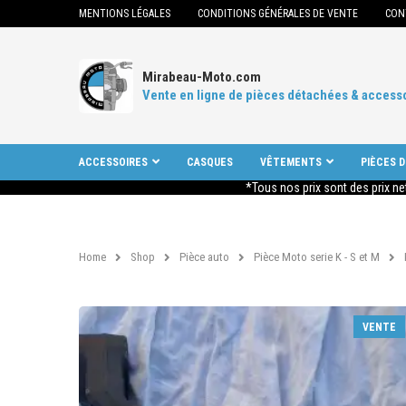
MENTIONS LÉGALES
CONDITIONS GÉNÉRALES DE VENTE
CON
Mirabeau-Moto.com
Vente en ligne de pièces détachées & access
ACCESSOIRES
CASQUES
VÊTEMENTS
PIÈCES 
*Tous nos prix sont des prix ne
Home
Shop
Pièce auto
Pièce Moto serie K - S et M
VENTE