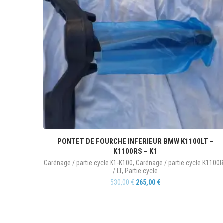
PONTET DE FOURCHE INFERIEUR BMW K1100LT –
K1100RS – K1
Carénage / partie cycle K1-K100
,
Carénage / partie cycle K1100
/ LT
,
Partie cycle
530,00
€
265,00
€