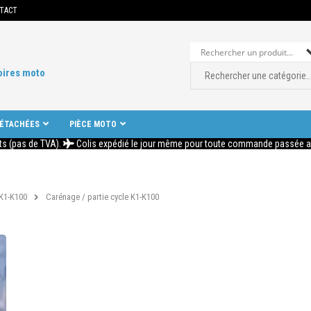
TACT
oires moto
DÉTACHÉES
PIÈCE MOTO
ts (pas de TVA).
Colis expédié le jour même pour toute commande passée ava
K1-K100
Carénage / partie cycle K1-K100