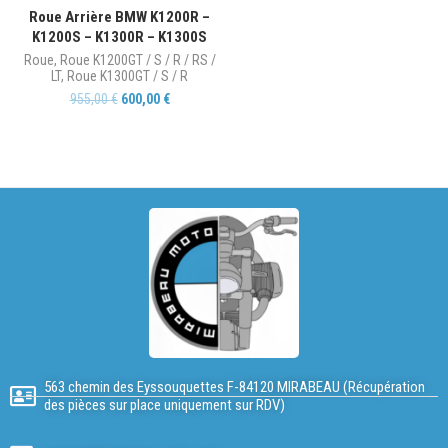
Roue Arrière BMW K1200R –
K1200S – K1300R – K1300S
Roue
,
Roue K1200GT / S / R / RS /
LT
,
Roue K1300GT / S / R
955,00
€
600,00
€
563 chemin des Eyssouquettes F-84120 MIRABEAU (Récupération
des pièces sur place uniquement sur RDV)