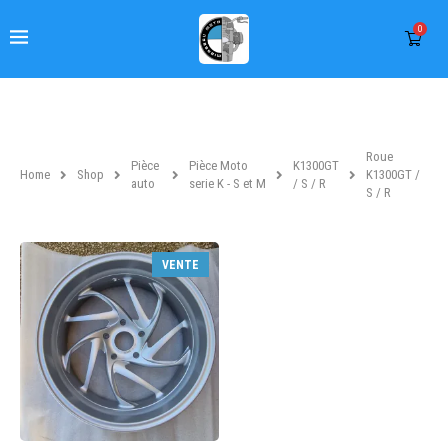
0
Roue
Pièce
Pièce Moto
K1300GT
Home
Shop
K1300GT /
auto
serie K - S et M
/ S / R
S / R
VENTE