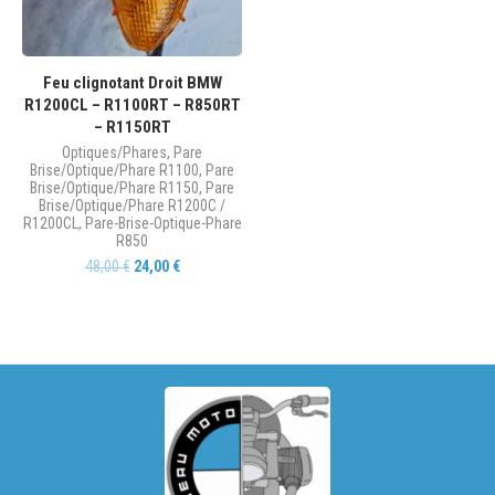
Feu clignotant Droit BMW
R1200CL – R1100RT – R850RT
– R1150RT
Optiques/Phares
,
Pare
Brise/Optique/Phare R1100
,
Pare
Brise/Optique/Phare R1150
,
Pare
Brise/Optique/Phare R1200C /
R1200CL
,
Pare-Brise-Optique-Phare
R850
48,00
€
24,00
€