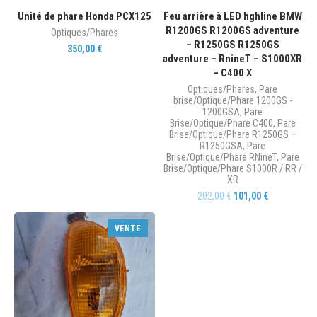
Unité de phare Honda PCX125
Feu arrière à LED hghline BMW
R1200GS R1200GS adventure
Optiques/Phares
– R1250GS R1250GS
350,00
€
adventure – RnineT – S1000XR
– C400 X
Optiques/Phares
,
Pare
brise/Optique/Phare 1200GS -
1200GSA
,
Pare
Brise/Optique/Phare C400
,
Pare
Brise/Optique/Phare R1250GS –
R1250GSA
,
Pare
Brise/Optique/Phare RNineT
,
Pare
Brise/Optique/Phare S1000R / RR /
XR
202,00
€
101,00
€
VENTE