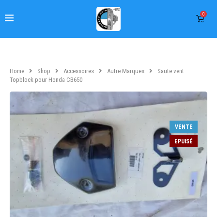
0
Home
Shop
Accessoires
Autre Marques
Saute vent
Topblock pour Honda CB650
VENTE
EPUISÉ