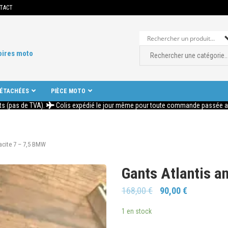
TACT
oires moto
DÉTACHÉES
PIÈCE MOTO
ts (pas de TVA).
Colis expédié le jour même pour toute commande passée ava
racite 7 – 7,5 BMW
Gants Atlantis a
168,00
€
90,00
€
1 en stock