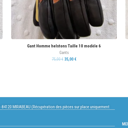
Gant Homme helstons Taille 10 modèle 6
Gants
75,00
€
35,00
€
-84120 MIRABEAU (Récupération des pièces sur place uniquement
ME