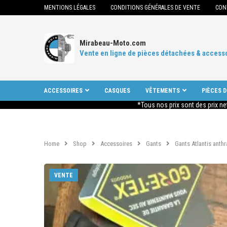
MENTIONS LÉGALES
CONDITIONS GÉNÉRALES DE VENTE
CON
Mirabeau-Moto.com
Vente en ligne de pièces détachées & access
ACCESSOIRES
CASQUES
VÊTEMENTS
PIÈCES 
*Tous nos prix sont des prix ne
Home
Shop
Accessoires
Gants
Gants Atlantis anth
VENTE