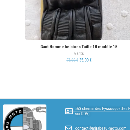
Gant Homme helstons Taille 10 modèle 15
Gants
75,00
€
35,00
€
563 chemin des Eyssouquettes F
sur RDV)
contact@mirabeau-moto.com