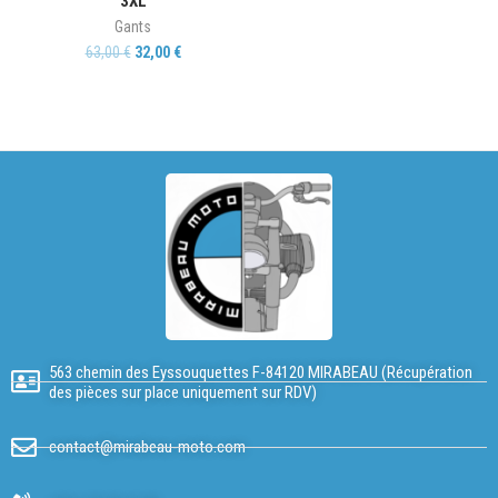
3XL
Gants
63,00
€
32,00
€
563 chemin des Eyssouquettes F-84120 MIRABEAU (Récupération
des pièces sur place uniquement sur RDV)
contact@mirabeau-moto.com