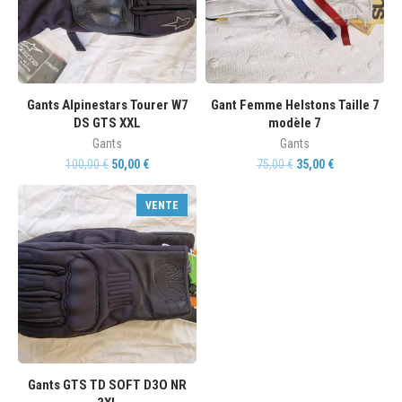
Gants Alpinestars Tourer W7
Gant Femme Helstons Taille 7
DS GTS XXL
modèle 7
Gants
Gants
100,00
€
50,00
€
75,00
€
35,00
€
VENTE
Gants GTS TD SOFT D3O NR