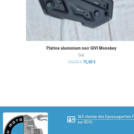
Platine aluminium noir GIVI Monokey
Givi
150,00
€
75,00
€
563 chemin des Eyssouquettes F
sur RDV)