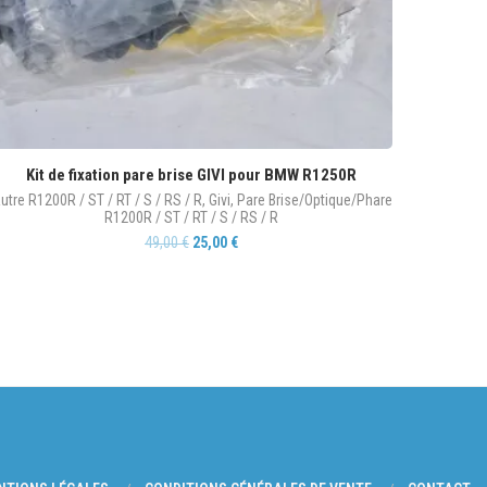
Kit de fixation pare brise GIVI pour BMW R1250R
utre R1200R / ST / RT / S / RS / R
,
Givi
,
Pare Brise/Optique/Phare
R1200R / ST / RT / S / RS / R
49,00
€
25,00
€