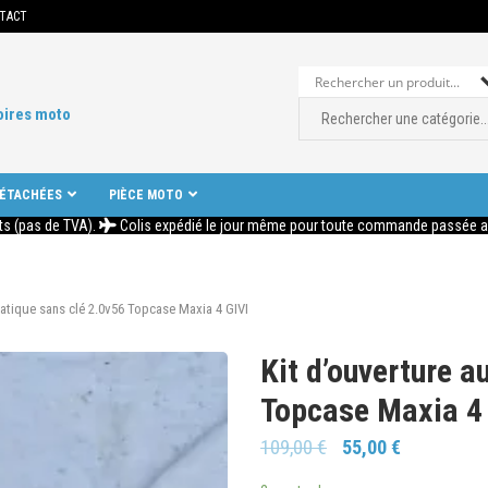
TACT
oires moto
DÉTACHÉES
PIÈCE MOTO
ts (pas de TVA).
Colis expédié le jour même pour toute commande passée ava
atique sans clé 2.0v56 Topcase Maxia 4 GIVI
Kit d’ouverture 
Topcase Maxia 4 
109,00
€
55,00
€