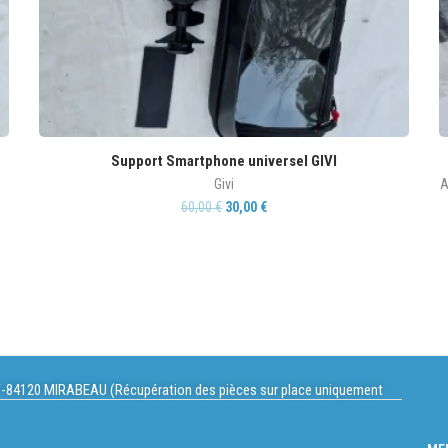
Support Smartphone universel GIVI
Givi
A
60,00
€
30,00
€
-84120 MIRABEAU (Récupération des pièces sur place uniquement