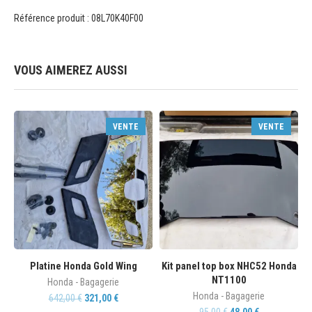
Référence produit : 08L70K40F00
VOUS AIMEREZ AUSSI
VENTE
VENTE
Platine Honda Gold Wing
Kit panel top box NHC52 Honda
NT1100
Honda - Bagagerie
Honda - Bagagerie
642,00
€
321,00
€
95,00
€
48,00
€