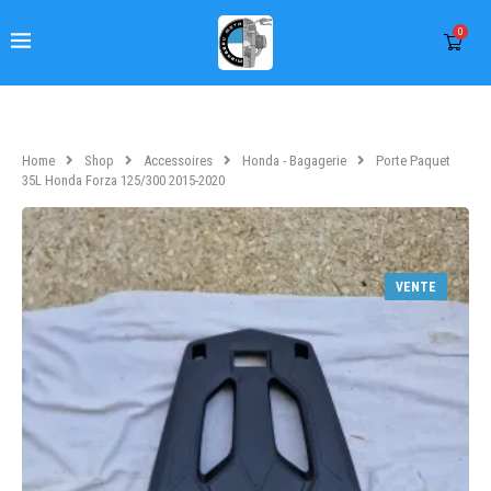
0
Home
Shop
Accessoires
Honda - Bagagerie
Porte Paquet
35L Honda Forza 125/300 2015-2020
VENTE