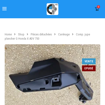
0
Home
Shop
Pièces détachées
Carénage
Comp. jupe
plancher G Honda X ADV 750
VENTE
EPUISÉ