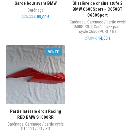
Garde bout avant BMW
Glissière de chaine stufe 2
BMW C600Sport – C650GT
Carénage
C650Sport
170,33
€
85,00
€
Carénage
,
Carénage / partie cycle
C600SPORT
,
Carénage / partie
cycle C650SPORT / GT
27,89
€
14,00
€
VENTE
Partie latérale droit Racing
RED BMW S1000RR
Carénage
,
Carénage / partie cycle
S1000R / RR / XR