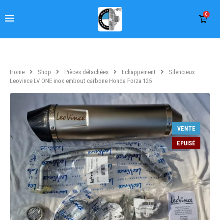
0
Home
Shop
Pièces détachées
Echappement
Silencieux
Leovince LV ONE inox embout carbone Honda Forza 125
VENTE
EPUISÉ