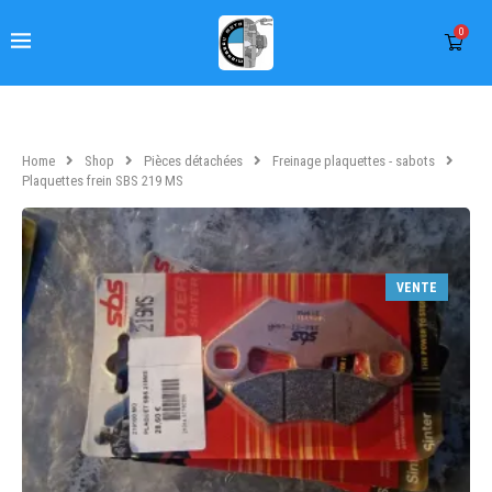
0
Home
Shop
Pièces détachées
Freinage plaquettes - sabots
Plaquettes frein SBS 219 MS
VENTE