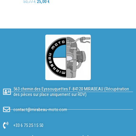
50,77
€
25,00
€
563 chemin des Eyssouquettes F-84120 MIRABEAU (Récupération
des pièces sur place uniquement sur RDV)
contact@mirabeau-moto.com
+33 6 75 25 15 50