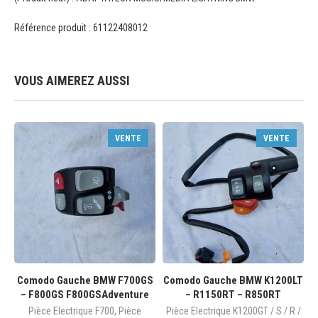
Référence produit : 61122408012
VOUS AIMEREZ AUSSI
VENTE
VENTE
Comodo Gauche BMW F700GS
Comodo Gauche BMW K1200LT
– F800GS F800GSAdventure
– R1150RT – R850RT
Pièce Electrique F700
,
Pièce
Pièce Electrique K1200GT / S / R /