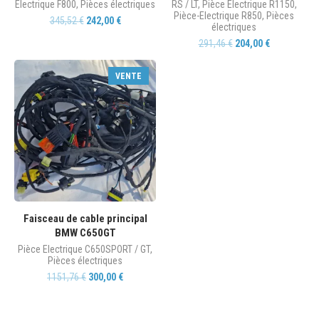
Electrique F800
,
Pièces électriques
RS / LT
,
Pièce Electrique R1150
,
Pièce-Electrique R850
,
Pièces
345,52
€
242,00
€
électriques
291,46
€
204,00
€
VENTE
Faisceau de cable principal
BMW C650GT
Pièce Electrique C650SPORT / GT
,
Pièces électriques
1151,76
€
300,00
€