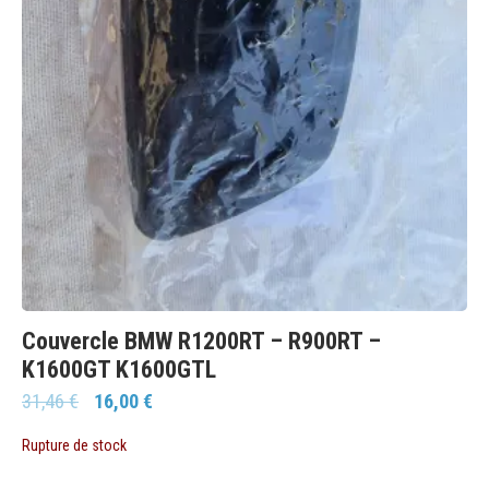
Couvercle BMW R1200RT – R900RT –
K1600GT K1600GTL
31,46
€
16,00
€
Rupture de stock