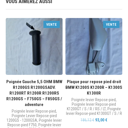
VOUS AIMEREZ AUSSI
VENTE
VENTE
Poignée Gauche 5,5 OHM BMW
Plaque pour repose pied droit
R1200GS R1200GSADV.
BMW K1200S K1200R – K1300S
R1200RT R1200R R1200RS
K1300R
R1200GS – F750GS – F850GS /
Poignée levier Repose-pied
,
adventure
Poignée levier Repose-pied
K1200GT / S / R / RS / LT
,
Poignée
Poignée levier Repose-pied
,
levier Repose-pied K1300GT / S / R
Poignée Levier Repose-pied
186,12
€
93,00
€
1200GS - 1200GSA
,
Poignée levier
Repose-pied F750
,
Poignée levier