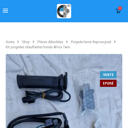
0
Home
Shop
Pièces détachées
Poignée levier Repose-pied
Kit poignées chauffantes honda Africa Twin
VENTE
EPUISÉ