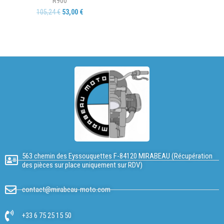
R900
105,24
€
53,00
€
563 chemin des Eyssouquettes F-84120 MIRABEAU (Récupération
des pièces sur place uniquement sur RDV)
contact@mirabeau-moto.com
+33 6 75 25 15 50