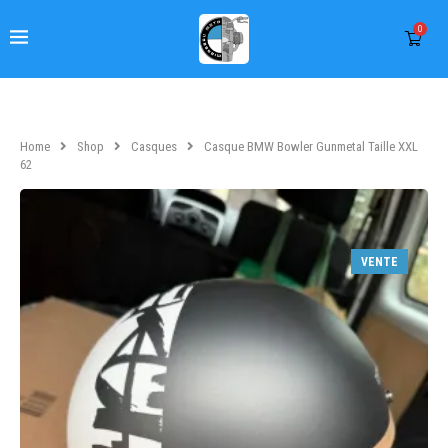
0
Home
Shop
Casques
Casque BMW Bowler Gunmetal Taille XXL
62
VENTE