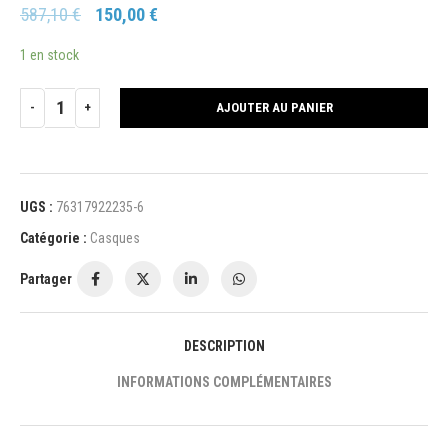
587,10
€
150,00
€
1 en stock
AJOUTER AU PANIER
UGS :
76317922235-6
Catégorie :
Casques
Partager
DESCRIPTION
INFORMATIONS COMPLÉMENTAIRES