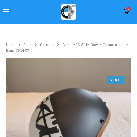
0
Home
Shop
Casques
Casque BMW Jet Bowler Gunmetal noir et
Blanc 53-54 XS
VENTE