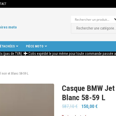
TACT
oires moto
DÉTACHÉES
PIÈCE MOTO
ts (pas de TVA).
Colis expédié le jour même pour toute commande passée ava
oir et Blanc 58-59 L
Casque BMW Jet 
Blanc 58-59 L
587,10
€
150,00
€