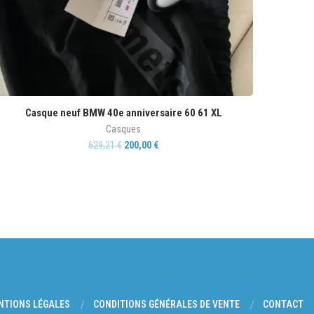
Casque neuf BMW 40e anniversaire 60 61 XL
Casques
629,21
€
200,00
€
NTIONS LÉGALES
CONDITIONS GÉNÉRALES DE VENTE
CONTACT