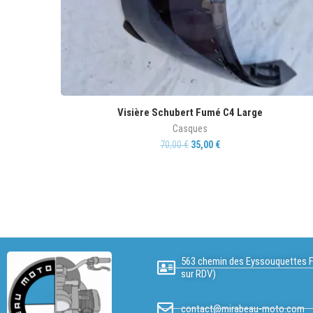
Visière Schubert Fumé C4 Large
Casques
70,00
€
35,00
€
563 chemin des Eyssouquettes F
sur RDV)
contact@mirabeau-moto.com