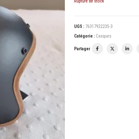
Rupture de stock
UGS :
76317922235-3
Catégorie :
Casques
Partager