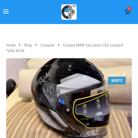
0
Home
Shop
Casques
Casque BMW Sao paulo CEE compact
Taille 55/56
VENTE