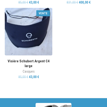
85,00
€
43,00
€
831,00
€
400,00
€
VENTE
Visière Schubert Argent C4
large
Casques
85,00
€
43,00
€