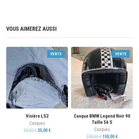
VOUS AIMEREZ AUSSI
VENTE
VENTE
Visière LS2
Casque BMW Legend Noir 90
Taille 56 S
Casques
Casques
50,00
€
25,00
€
339,00
€
150,00
€