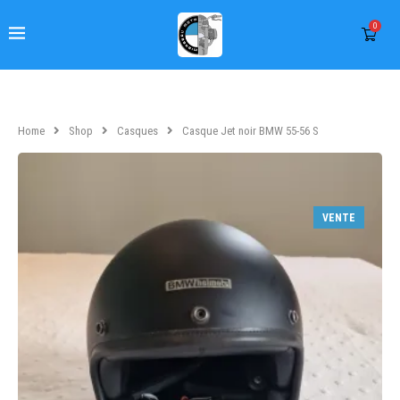
0
Home
Shop
Casques
Casque Jet noir BMW 55-56 S
VENTE