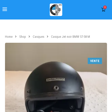
0
Home
Shop
Casques
Casque Jet noir BMW 57-58 M
VENTE