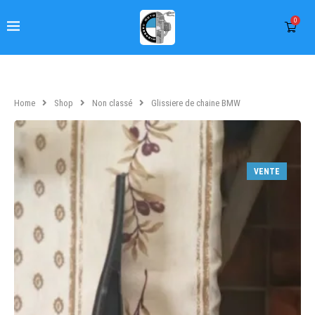
0
Home
Shop
Non classé
Glissiere de chaine BMW
VENTE