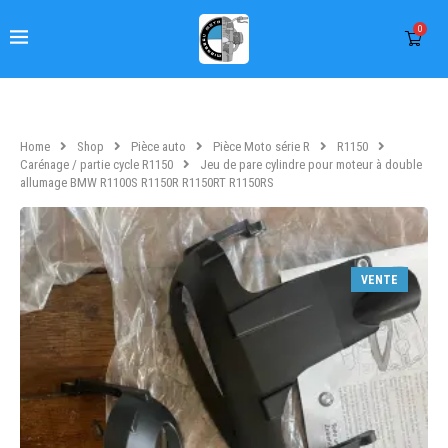
0
Home
Shop
Pièce auto
Pièce Moto série R
R1150
Carénage / partie cycle R1150
Jeu de pare cylindre pour moteur à double
allumage BMW R1100S R1150R R1150RT R1150RS
VENTE