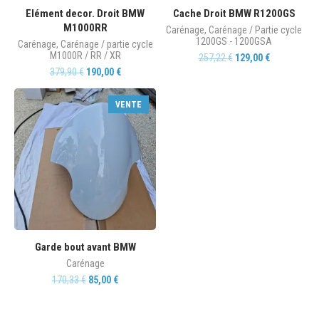
Elément decor. Droit BMW
Cache Droit BMW R1200GS
M1000RR
Carénage
,
Carénage / Partie cycle
1200GS - 1200GSA
Carénage
,
Carénage / partie cycle
M1000R / RR / XR
257,22
€
129,00
€
379,90
€
190,00
€
VENTE
Garde bout avant BMW
Carénage
170,33
€
85,00
€