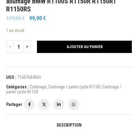
allumage BMW R1100S R1150R R1150RT
R1150RS
139,00
€
99,00
€
1 en stock
AJOUTER AU PANIER
UGS :
71607684065
Catégories :
Carénage
,
Carénage / partie cycle R1100
,
Carénage /
partie cycle R1150
Partager
DESCRIPTION