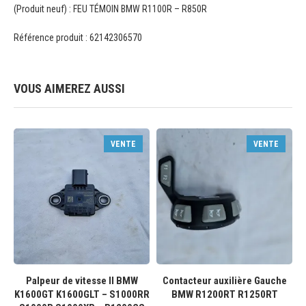
(Produit neuf) : FEU TÉMOIN BMW R1100R – R850R
Référence produit : 62142306570
VOUS AIMEREZ AUSSI
VENTE
VENTE
Palpeur de vitesse II BMW
Contacteur auxilière Gauche
K1600GT K1600GLT – S1000RR
BMW R1200RT R1250RT