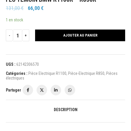
131,00
€
66,00
€
1 en stock
AJOUTER AU PANIER
UGS :
62142306570
Catégories :
Pièce Electrique R1100
,
Pièce-Electrique R850
,
Pièces
électriques
Partager
DESCRIPTION