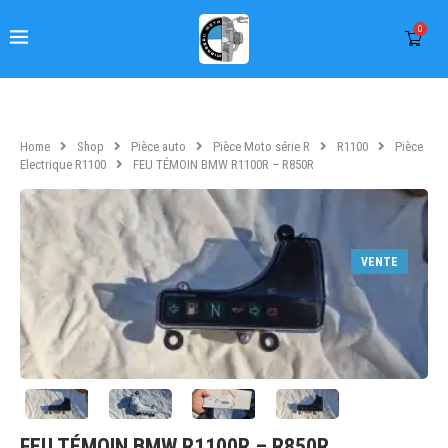
0
Home
Shop
Pièce auto
Pièce Moto série R
R1100
Pièce
Electrique R1100
FEU TÉMOIN BMW R1100R – R850R
VENTE
FEU TÉMOIN BMW R1100R – R850R