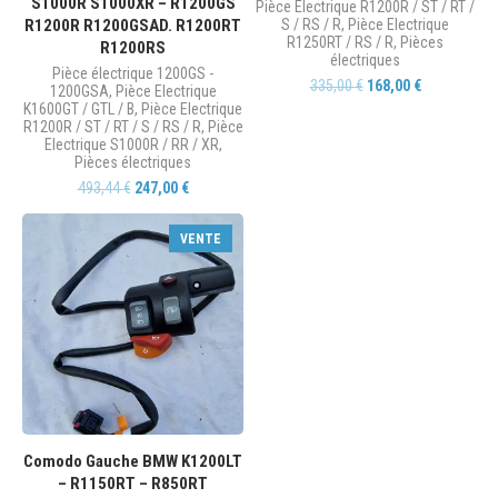
S1000R S1000XR – R1200GS
Pièce Electrique R1200R / ST / RT /
R1200R R1200GSAD. R1200RT
S / RS / R
,
Pièce Electrique
R1250RT / RS / R
,
Pièces
R1200RS
électriques
Pièce électrique 1200GS -
335,00
€
168,00
€
1200GSA
,
Pièce Electrique
K1600GT / GTL / B
,
Pièce Electrique
R1200R / ST / RT / S / RS / R
,
Pièce
Electrique S1000R / RR / XR
,
Pièces électriques
493,44
€
247,00
€
VENTE
Comodo Gauche BMW K1200LT
– R1150RT – R850RT