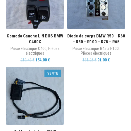
Comodo Gauche LIN BUS BMW
Diode de corps BMW R50 – R60
C400X
– R80 – R100 – R75 – R65
Pièce Electrique C400
,
Pièces
Pièce Electrique R45 à R100
,
électriques
Pièces électriques
219,43
€
154,00
€
181,26
€
91,00
€
VENTE