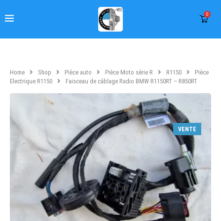
0
Home
Shop
Pièce auto
Pièce Moto série R
R1150
Pièce
Electrique R1150
Faisceau de câblage Radio BMW R1150RT – R850RT
VENTE