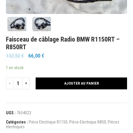
Faisceau de câblage Radio BMW R1150RT –
R850RT
132,52
€
66,00
€
1 en stock
AJOUTER AU PANIER
UGS :
7654023
Catégories :
Pièce Electrique R1150
,
Pièce-Electrique R850
,
Pièces
électriques