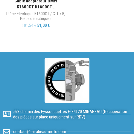
Cable adaptateur BMW
K1600GT K1600GTL
Pièce Electrique K1600GT / GTL / B
,
Pièces électriques
101,54
€
51,00
€
563 chemin des Eyssouquettes F-84120 MIRABEAU (Récupération
des pièces sur place uniquement sur RDV)
contact@mirabeau-moto.com