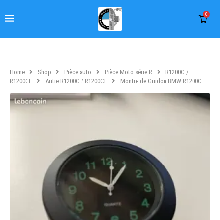
0
Home
Shop
Pièce auto
Pièce Moto série R
R1200C /
R1200CL
Autre R1200C / R1200CL
Montre de Guidon BMW R1200C