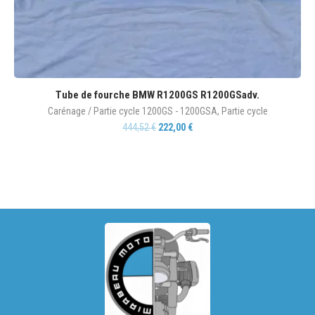
Tube de fourche BMW R1200GS R1200GSadv.
Carénage / Partie cycle 1200GS - 1200GSA
,
Partie cycle
444,52
€
222,00
€