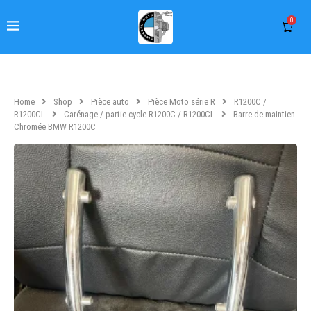
0
Home
Shop
Pièce auto
Pièce Moto série R
R1200C /
R1200CL
Carénage / partie cycle R1200C / R1200CL
Barre de maintien
Chromée BMW R1200C