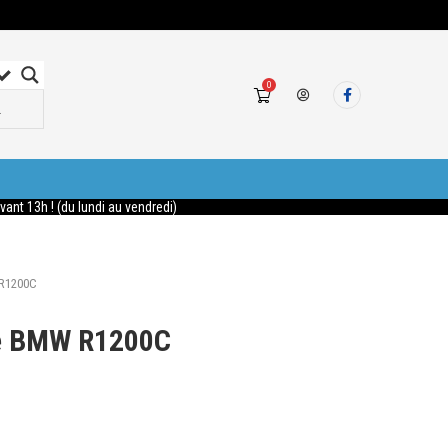
0
nt 13h ! (du lundi au vendredi)
 R1200C
ée BMW R1200C