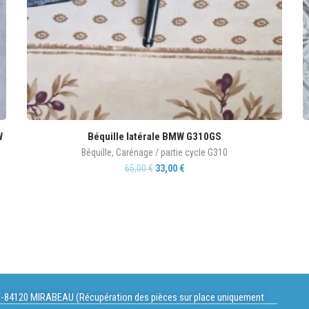
W
Béquille latérale BMW G310GS
Béquille
,
Carénage / partie cycle G310
65,00
€
33,00
€
-84120 MIRABEAU (Récupération des pièces sur place uniquement