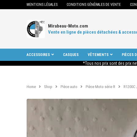
MENTIONS LÉGALES
CONDITIONS GÉNÉRALES DE VENTE
CON
Mirabeau-Moto.com
Vente en ligne de pièces détachées & access
ACCESSOIRES
CASQUES
VÊTEMENTS
PIÈCES 
*Tous nos prix sont des prix ne
Home
Shop
Pièce auto
Pièce Moto série R
R1200C 