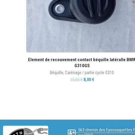
Element de recouvement contact béquille latéralle BM
G310GS
Béquille
,
Carénage / partie cycle G310
15,65
€
8,00
€
563 chemin des Eyssouquettes F