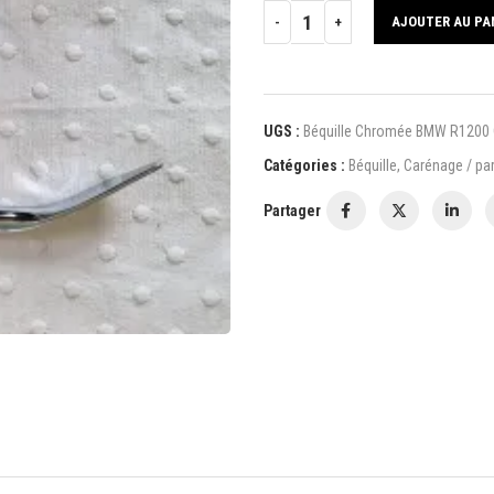
AJOUTER AU PA
UGS :
Béquille Chromée BMW R1200
Catégories :
Béquille
,
Carénage / pa
Partager