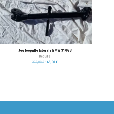
Jeu béquille latérale BMW 310GS
Béquille
325,00
€
165,00
€