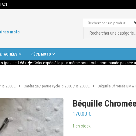
TACT
oires moto
DÉTACHÉES
PIÈCE MOTO
ts (pas de TVA).
Colis expédié le jour même pour toute commande passée ava
/ R1200CL
Carénage / partie cycle R1200C / R1200CL
Béquille Chromée BMW
Béquille Chrom
170,00
€
1 en stock