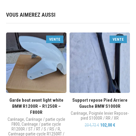
VOUS AIMEREZ AUSSI
VENTE
VENTE
Garde bout avant light white
Support repose Pied Arriere
BMW R1200R – R1250R –
Gauche BMW S1000R
F800R
Carénage
,
Poignée levier Repose-
pied S1000R / RR / XR
Carénage
,
Carénage / partie cycle
F800
,
Carénage / partie cycle
204,72
€
102,00
€
R1200R / ST / RT / S / RS / R
,
Carénage-partie-cycle R1250RT /