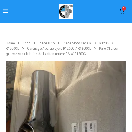
0
Home
Shop
Pièce auto
Pièce Moto série R
R1200C /
R1200CL
Carénage / partie cycle R1200C / R1200CL
Pare Chaleur
gauche sans la bride de fixation arrière BMW R1200C