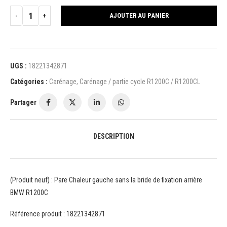
AJOUTER AU PANIER
UGS :
18221342871
Catégories :
Carénage
,
Carénage / partie cycle R1200C / R1200CL
Partager
DESCRIPTION
(Produit neuf) : Pare Chaleur gauche sans la bride de fixation arrière
BMW R1200C
Référence produit : 18221342871