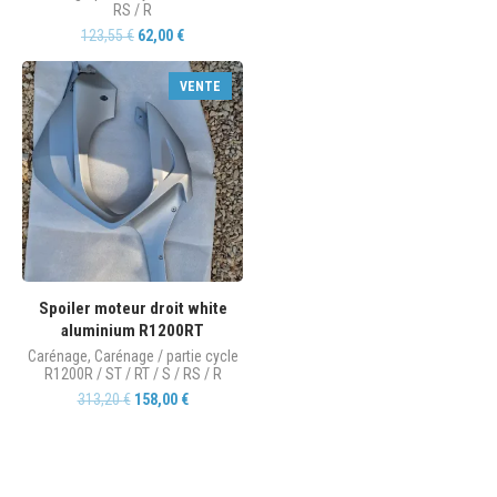
RS / R
123,55
€
62,00
€
VENTE
Spoiler moteur droit white
aluminium R1200RT
Carénage
,
Carénage / partie cycle
R1200R / ST / RT / S / RS / R
313,20
€
158,00
€