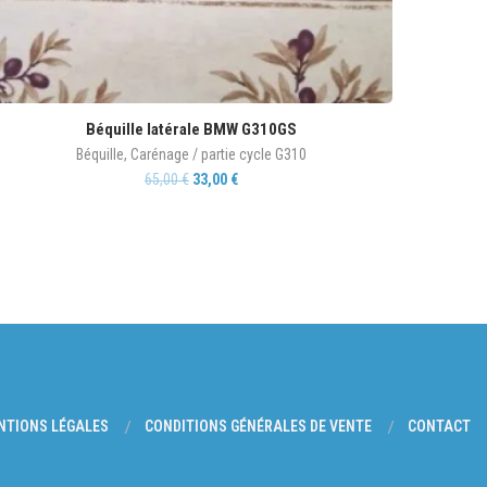
Béquille latérale BMW G310GS
Béquille
,
Carénage / partie cycle G310
65,00
€
33,00
€
NTIONS LÉGALES
CONDITIONS GÉNÉRALES DE VENTE
CONTACT