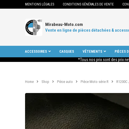
MENTIONS LÉGALES
CONDITIONS GÉNÉRALES DE VENTE
CON
Mirabeau-Moto.com
Vente en ligne de pièces détachées & access
ACCESSOIRES
CASQUES
VÊTEMENTS
PIÈCES 
*Tous nos prix sont des prix ne
Home
Shop
Pièce auto
Pièce Moto série R
R1200C 