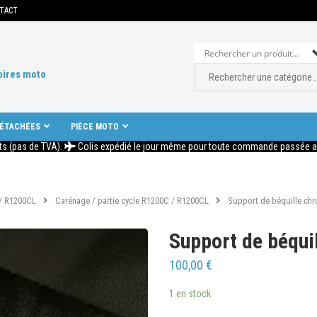
TACT
oires moto
DÉTACHÉES
PIÈCE MOTO
ts (pas de TVA).
Colis expédié le jour même pour toute commande passée ava
/ R1200CL
Carénage / partie cycle R1200C / R1200CL
Support de béquille c
Support de béqu
100,00
€
1 en stock