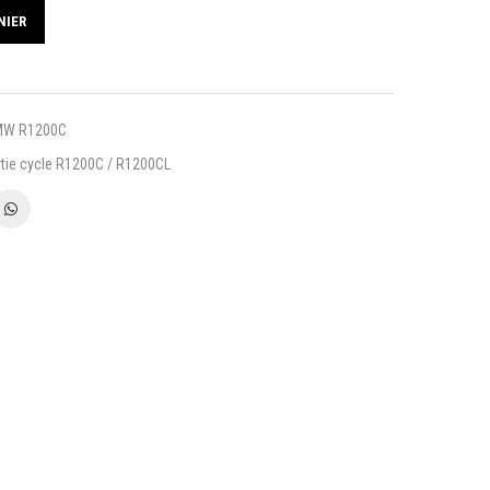
NIER
BMW R1200C
rtie cycle R1200C / R1200CL