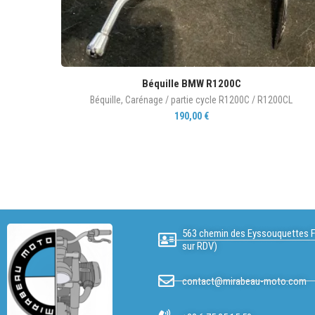
Béquille BMW R1200C
Béquille
,
Carénage / partie cycle R1200C / R1200CL
190,00
€
563 chemin des Eyssouquettes F
sur RDV)
contact@mirabeau-moto.com